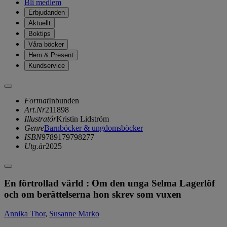
Bli medlem
Erbjudanden
Aktuellt
Boktips
Våra böcker
Hem & Present
Kundservice
Format
Inbunden
Art.Nr
211898
Illustratör
Kristin Lidström
Genre
Barnböcker & ungdomsböcker
ISBN
9789179798277
Utg.år
2025
En förtrollad värld : Om den unga Selma Lagerlöf
och om berättelserna hon skrev som vuxen
Annika Thor
,
Susanne Marko