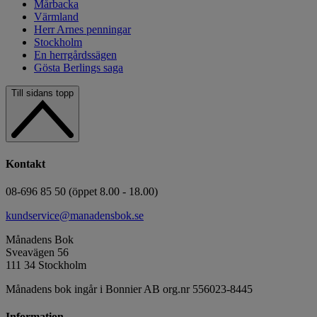
Mårbacka
Värmland
Herr Arnes penningar
Stockholm
En herrgårdssägen
Gösta Berlings saga
Till sidans topp
Kontakt
08-696 85 50 (öppet 8.00 - 18.00)
kundservice@manadensbok.se
Månadens Bok
Sveavägen 56
111 34 Stockholm
Månadens bok ingår i Bonnier AB org.nr 556023-8445
Information