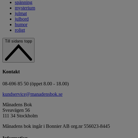
spänning
mysterium
julmat
julbord
humor
roligt
Till sidans topp
Kontakt
08-696 85 50 (öppet 8.00 - 18.00)
kundservice@manadensbok.se
Månadens Bok
Sveavägen 56
111 34 Stockholm
Månadens bok ingår i Bonnier AB org.nr 556023-8445