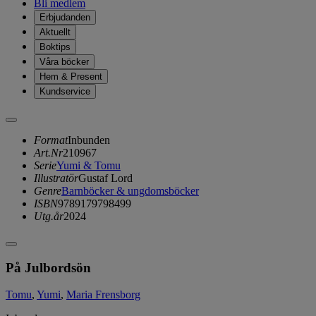
Bli medlem
Erbjudanden
Aktuellt
Boktips
Våra böcker
Hem & Present
Kundservice
Format
Inbunden
Art.Nr
210967
Serie
Yumi & Tomu
Illustratör
Gustaf Lord
Genre
Barnböcker & ungdomsböcker
ISBN
9789179798499
Utg.år
2024
På Julbordsön
Tomu
,
Yumi
,
Maria Frensborg