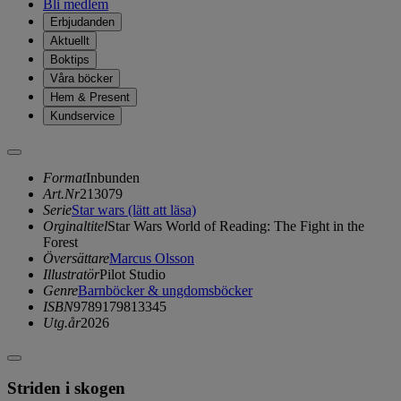
Bli medlem
Erbjudanden
Aktuellt
Boktips
Våra böcker
Hem & Present
Kundservice
Format
Inbunden
Art.Nr
213079
Serie
Star wars (lätt att läsa)
Orginaltitel
Star Wars World of Reading: The Fight in the
Forest
Översättare
Marcus Olsson
Illustratör
Pilot Studio
Genre
Barnböcker & ungdomsböcker
ISBN
9789179813345
Utg.år
2026
Striden i skogen