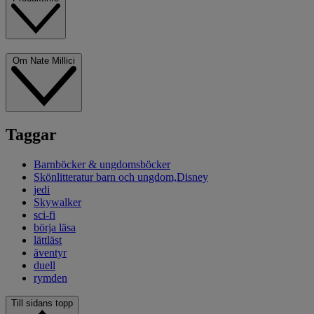
Om Nate Millici
Taggar
Barnböcker & ungdomsböcker
Skönlitteratur barn och ungdom,Disney
jedi
Skywalker
sci-fi
börja läsa
lättläst
äventyr
duell
rymden
Till sidans topp