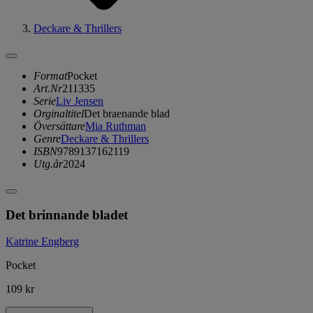
Deckare & Thrillers
Format
Pocket
Art.Nr
211335
Serie
Liv Jensen
Orginaltitel
Det braenande blad
Översättare
Mia Ruthman
Genre
Deckare & Thrillers
ISBN
9789137162119
Utg.år
2024
Det brinnande bladet
Katrine Engberg
Pocket
109 kr