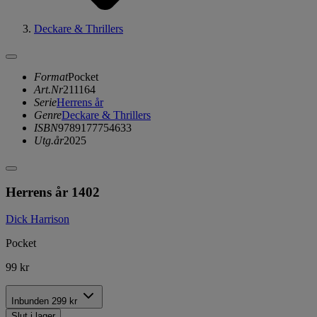
Deckare & Thrillers
Format
Pocket
Art.Nr
211164
Serie
Herrens år
Genre
Deckare & Thrillers
ISBN
9789177754633
Utg.år
2025
Herrens år 1402
Dick Harrison
Pocket
99 kr
Inbunden
299 kr
Slut i lager