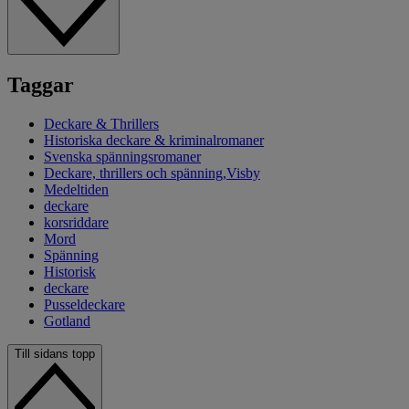
Taggar
Deckare & Thrillers
Historiska deckare & kriminalromaner
Svenska spänningsromaner
Deckare, thrillers och spänning,Visby
Medeltiden
deckare
korsriddare
Mord
Spänning
Historisk
deckare
Pusseldeckare
Gotland
Till sidans topp