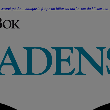
t. Svaret på dom vanligaste frågorna hittar du därför om du klickar här