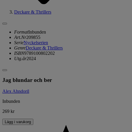
Deckare & Thrillers
Format
Inbunden
Art.Nr
209855
Serie
Nyckelserien
Genre
Deckare & Thrillers
ISBN
9789100802202
Utg.år
2024
Jag blundar och ber
Alex Ahndoril
Inbunden
269 kr
Lägg i varukorg