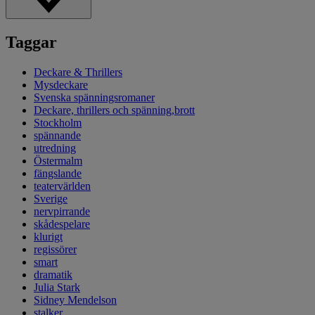
Taggar
Deckare & Thrillers
Mysdeckare
Svenska spänningsromaner
Deckare, thrillers och spänning,brott
Stockholm
spännande
utredning
Östermalm
fängslande
teatervärlden
Sverige
nervpirrande
skådespelare
klurigt
regissörer
smart
dramatik
Julia Stark
Sidney Mendelson
stalker