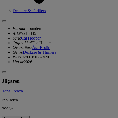
Deckare & Thrillers
Format
Inbunden
Art.Nr
213335
Serie
Cal Hooper
Orginaltitel
The Hunter
Översättare
Åsa Brolin
Genre
Deckare & Thrillers
ISBN
9789181087420
Utg.år
2026
Jägaren
Tana French
Inbunden
299 kr