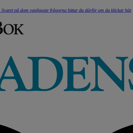
t. Svaret på dom vanligaste frågorna hittar du därför om du klickar här