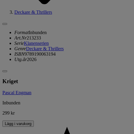
Deckare & Thrillers
Format
Inbunden
Art.Nr
213233
Serie
Klanenserien
Genre
Deckare & Thrillers
ISBN
9789190063194
Utg.år
2026
Kriget
Pascal Engman
Inbunden
299 kr
Lägg i varukorg