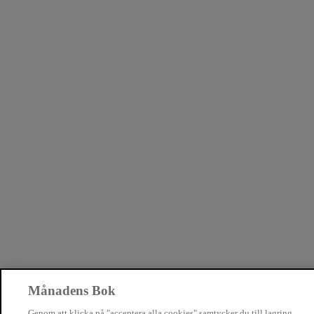
Månadens Bok
Genom att klicka på "acceptera alla cookies" samtycker du till lagring