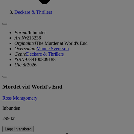
Deckare & Thrillers
Format
Inbunden
Art.Nr
213236
Orginaltitel
The Murder at World's End
Översättare
Manne Svensson
Genre
Deckare & Thrillers
ISBN
9789100809188
Utg.år
2026
Mordet vid World's End
Ross Montgomery
Inbunden
299 kr
Lägg i varukorg