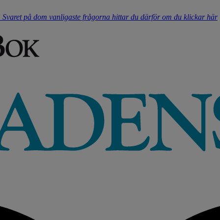
t. Svaret på dom vanligaste frågorna hittar du därför om du klickar här