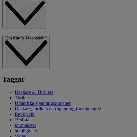
Om Katrín Jakobsdóttir
Taggar
Deckare & Thrillers
Thriller
Utländska spänningsromaner
Deckare, thrillers och spänning,försvinnande
Reykjavik
1950-tal
journalister
hemligheter
Videy