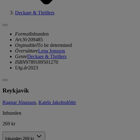
Deckare & Thrillers
Format
Inbunden
Art.Nr
209485
Orginaltitel
To be determined
Översättare
Lena Jonsson
Genre
Deckare & Thrillers
ISBN
9789189501270
Utg.år
2023
Reykjavik
Ragnar Jónasson
,
Katrín Jakobsdóttir
Inbunden
269 kr
Inbunden
269 kr