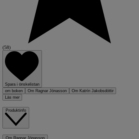
(58)
Spara i önskelistan
om boken
Om Ragnar Jónasson
Om Katrín Jakobsdóttir
Läs mer
Produktinfo
Om Ragnar Jónasson