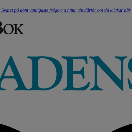
t. Svaret på dom vanligaste frågorna hittar du därför om du klickar här