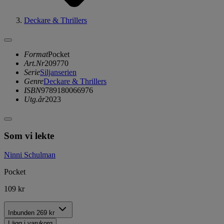
Deckare & Thrillers
Format
Pocket
Art.Nr
209770
Serie
Siljanserien
Genre
Deckare & Thrillers
ISBN
9789180066976
Utg.år
2023
Som vi lekte
Ninni Schulman
Pocket
109 kr
Inbunden
269 kr
Lägg i varukorg