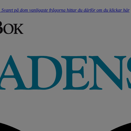
t. Svaret på dom vanligaste frågorna hittar du därför om du klickar här