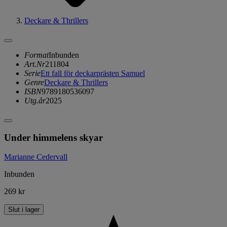
Deckare & Thrillers
Format
Inbunden
Art.Nr
211804
Serie
Ett fall för deckarprästen Samuel
Genre
Deckare & Thrillers
ISBN
9789180536097
Utg.år
2025
Under himmelens skyar
Marianne Cedervall
Inbunden
269 kr
Slut i lager