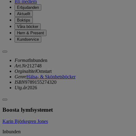
Bli medlem
Erbjudanden
Aktuellt
Boktips
Våra böcker
Hem & Present
Kundservice
Format
Inbunden
Art.Nr
212748
Orginaltitel
Omstart
Genre
Hälsa- & Skönhetsböcker
ISBN
9789155274320
Utg.år
2026
Boosta lymfsystemet
Karin Björkegren Jones
Inbunden