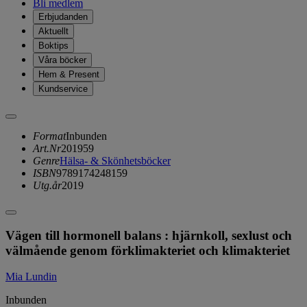
Bli medlem
Erbjudanden
Aktuellt
Boktips
Våra böcker
Hem & Present
Kundservice
Format
Inbunden
Art.Nr
201959
Genre
Hälsa- & Skönhetsböcker
ISBN
9789174248159
Utg.år
2019
Vägen till hormonell balans : hjärnkoll, sexlust och
välmående genom förklimakteriet och klimakteriet
Mia Lundin
Inbunden