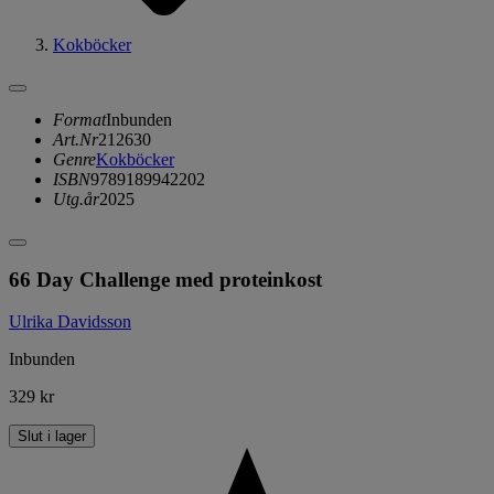
Kokböcker
Format
Inbunden
Art.Nr
212630
Genre
Kokböcker
ISBN
9789189942202
Utg.år
2025
66 Day Challenge med proteinkost
Ulrika Davidsson
Inbunden
329 kr
Slut i lager