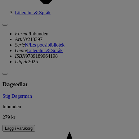
Litteratur & Språk
Format
Inbunden
Art.Nr
213397
Serie
N/L:s poesibibliotek
Genre
Litteratur & Språk
ISBN
9789189964198
Utg.år
2025
Dagsedlar
Stig Dagerman
Inbunden
279 kr
Lägg i varukorg