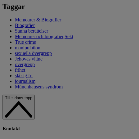
Taggar
Memoarer & Biografier
Biografier
Sanna berättelser
Memoarer och biografier,Sekt
True crime
manipulation
sexuella övergrepp
Jehovas vittne
övergrepp
frihet
slå sig fri
journalism
Münchhausens syndrom
Till sidans topp
Kontakt