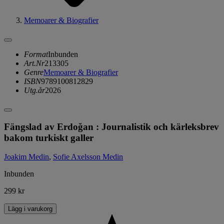
Memoarer & Biografier
Format
Inbunden
Art.Nr
213305
Genre
Memoarer & Biografier
ISBN
9789100812829
Utg.år
2026
Fängslad av Erdoǧan : Journalistik och kärleksbrev
bakom turkiskt galler
Joakim Medin
,
Sofie Axelsson Medin
Inbunden
299 kr
Lägg i varukorg