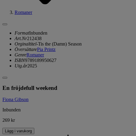
Romaner
Format
Inbunden
Art.Nr
212438
Orginaltitel
-Tis the (Damn) Season
Översättare
Pia Printz
Genre
Romaner
ISBN
9789189950627
Utg.år
2025
En fröjdefull weekend
Fiona Gibson
Inbunden
269 kr
Lägg i varukorg