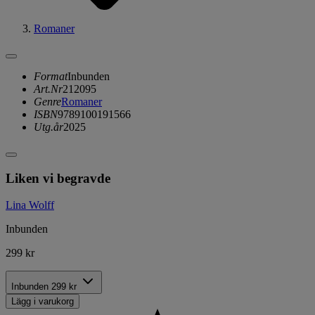
Romaner
Format
Inbunden
Art.Nr
212095
Genre
Romaner
ISBN
9789100191566
Utg.år
2025
Liken vi begravde
Lina Wolff
Inbunden
299 kr
Inbunden
299 kr
Lägg i varukorg