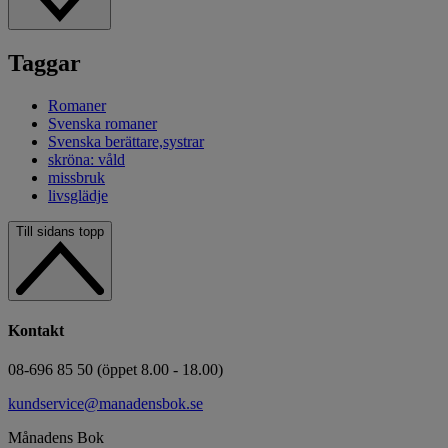
Taggar
Romaner
Svenska romaner
Svenska berättare,systrar
skröna: våld
missbruk
livsglädje
Till sidans topp
Kontakt
08-696 85 50 (öppet 8.00 - 18.00)
kundservice@manadensbok.se
Månadens Bok