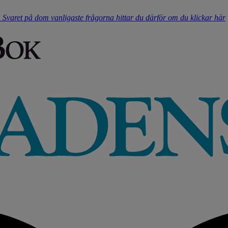
t. Svaret på dom vanligaste frågorna hittar du därför om du klickar här