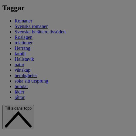
Taggar
Romaner
Svenska romaner
Svenska berättare,livsöden
Roslagen
relationer
Herräng
familj
Hallstavik
natur
vänskap
hemligheter
söka sitt ursprung
hundar
fäder
råttor
Till sidans topp