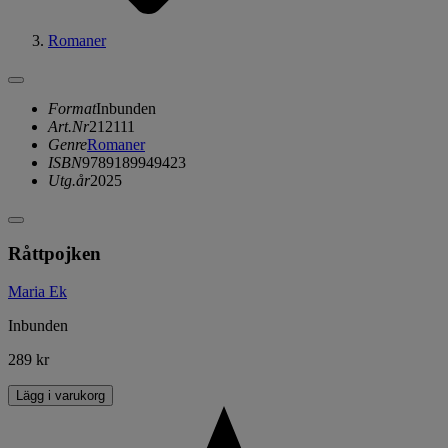
Romaner
Format
Inbunden
Art.Nr
212111
Genre
Romaner
ISBN
9789189949423
Utg.år
2025
Råttpojken
Maria Ek
Inbunden
289 kr
Lägg i varukorg