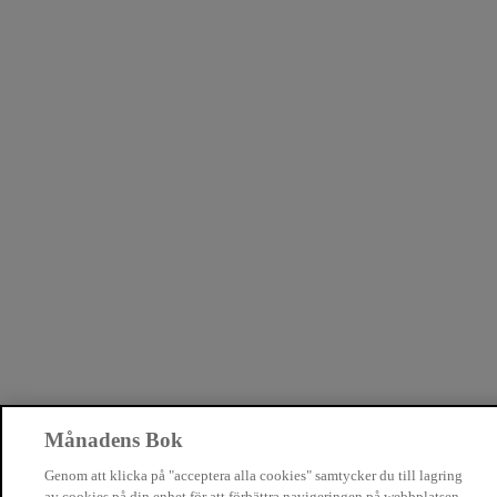
Månadens Bok
Genom att klicka på "acceptera alla cookies" samtycker du till lagring
av cookies på din enhet för att förbättra navigeringen på webbplatsen,