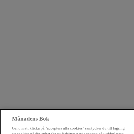
Månadens Bok
Genom att klicka på "acceptera alla cookies" samtycker du till lagring
av cookies på din enhet för att förbättra navigeringen på webbplatsen,