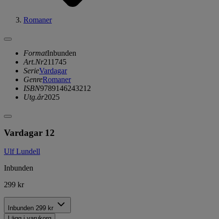
Romaner
Format
Inbunden
Art.Nr
211745
Serie
Vardagar
Genre
Romaner
ISBN
9789146243212
Utg.år
2025
Vardagar 12
Ulf Lundell
Inbunden
299 kr
Inbunden
299 kr
Lägg i varukorg