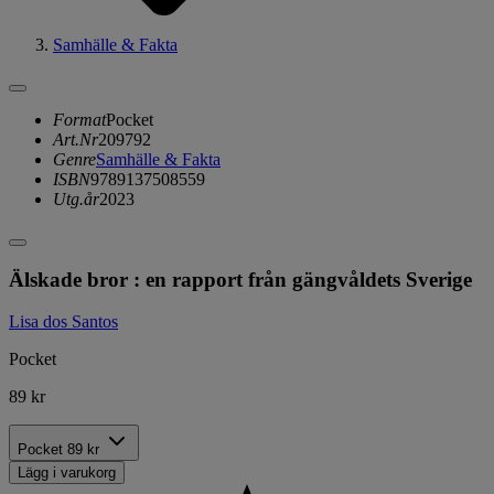
Samhälle & Fakta
Format
Pocket
Art.Nr
209792
Genre
Samhälle & Fakta
ISBN
9789137508559
Utg.år
2023
Älskade bror : en rapport från gängvåldets Sverige
Lisa dos Santos
Pocket
89 kr
Pocket
89 kr
Lägg i varukorg