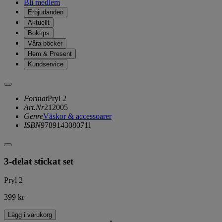
Bli medlem
Erbjudanden
Aktuellt
Boktips
Våra böcker
Hem & Present
Kundservice
Format
Pryl 2
Art.Nr
212005
Genre
Väskor & accessoarer
ISBN
9789143080711
3-delat stickat set
Pryl 2
399 kr
Lägg i varukorg