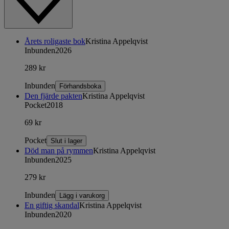
Årets roligaste bok
Kristina Appelqvist
Inbunden
2026
289 kr
Inbunden
Förhandsboka
Den fjärde pakten
Kristina Appelqvist
Pocket
2018
69 kr
Pocket
Slut i lager
Död man på rymmen
Kristina Appelqvist
Inbunden
2025
279 kr
Inbunden
Lägg i varukorg
En giftig skandal
Kristina Appelqvist
Inbunden
2020