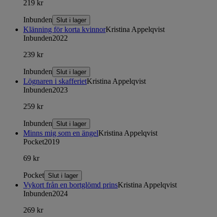
219 kr
Inbunden
Slut i lager
Klänning för korta kvinnor
Kristina Appelqvist
Inbunden
2022
239 kr
Inbunden
Slut i lager
Lögnaren i skafferiet
Kristina Appelqvist
Inbunden
2023
259 kr
Inbunden
Slut i lager
Minns mig som en ängel
Kristina Appelqvist
Pocket
2019
69 kr
Pocket
Slut i lager
Vykort från en bortglömd prins
Kristina Appelqvist
Inbunden
2024
269 kr