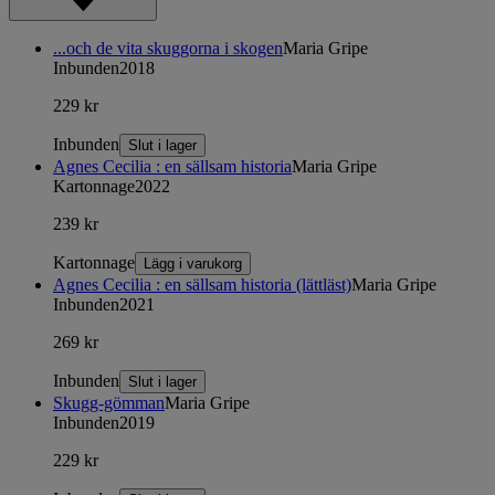
...och de vita skuggorna i skogen
Maria Gripe
Inbunden
2018
229 kr
Inbunden
Slut i lager
Agnes Cecilia : en sällsam historia
Maria Gripe
Kartonnage
2022
239 kr
Kartonnage
Lägg i varukorg
Agnes Cecilia : en sällsam historia (lättläst)
Maria Gripe
Inbunden
2021
269 kr
Inbunden
Slut i lager
Skugg-gömman
Maria Gripe
Inbunden
2019
229 kr