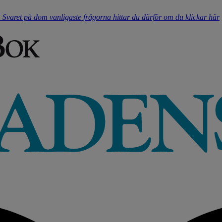
t. Svaret på dom vanligaste frågorna hittar du därför om du klickar här