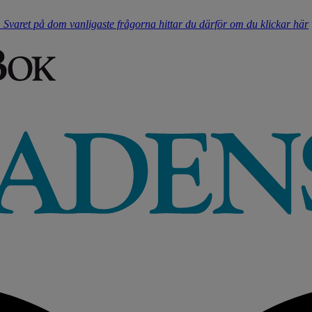
t. Svaret på dom vanligaste frågorna hittar du därför om du klickar här