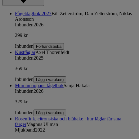
Fågeldagbok 2027
Bill Zetterström, Dan Zetterström, Niklas
Aronsson
Inbunden
2026
299 kr
Inbunden
Förhandsboka
Kustfåglar
Axel Thorenfeldt
Inbunden
2025
369 kr
Inbunden
Lägg i varukorg
Muminpappans fågelbok
Sanja Hakala
Inbunden
2026
329 kr
Inbunden
Lägg i varukorg
Rosenfink, citronsiska och blåhake : hur fåglar får sina
färger
Magnus Ullman
Mjukband
2022