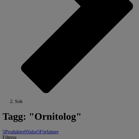
Sok
Tagg: "Ornitolog"
5
Produkter
0
Sidor
5
Författare
Filtrera