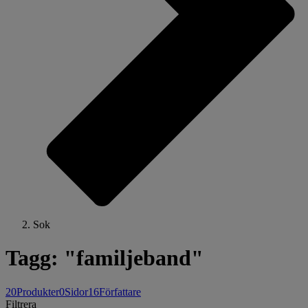
Sok
Tagg: "familjeband"
20
Produkter
0
Sidor
16
Författare
Filtrera