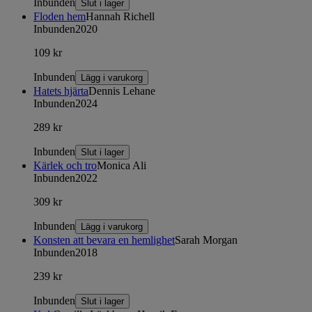
Inbunden
Slut i lager
Floden hem
Hannah Richell
Inbunden
2020
109 kr
Inbunden
Lägg i varukorg
Hatets hjärta
Dennis Lehane
Inbunden
2024
289 kr
Inbunden
Slut i lager
Kärlek och tro
Monica Ali
Inbunden
2022
309 kr
Inbunden
Lägg i varukorg
Konsten att bevara en hemlighet
Sarah Morgan
Inbunden
2018
239 kr
Inbunden
Slut i lager