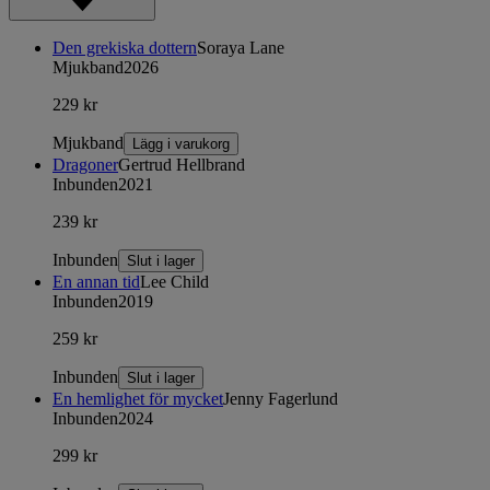
Den grekiska dottern
Soraya Lane
Mjukband
2026
229 kr
Mjukband
Lägg i varukorg
Dragoner
Gertrud Hellbrand
Inbunden
2021
239 kr
Inbunden
Slut i lager
En annan tid
Lee Child
Inbunden
2019
259 kr
Inbunden
Slut i lager
En hemlighet för mycket
Jenny Fagerlund
Inbunden
2024
299 kr