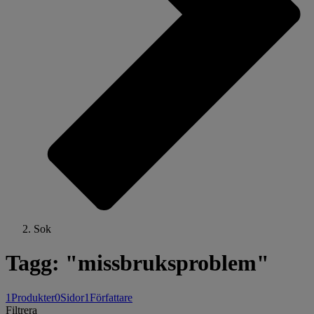
Sok
Tagg: "missbruksproblem"
1
Produkter
0
Sidor
1
Författare
Filtrera