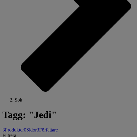
Sok
Tagg: "Jedi"
3
Produkter
0
Sidor
3
Författare
Filtrera