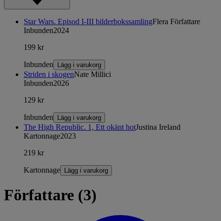
Star Wars. Episod I-III bilderbokssamling
Flera Författare
Inbunden
2024
199 kr
Inbunden
Lägg i varukorg
Striden i skogen
Nate Millici
Inbunden
2026
129 kr
Inbunden
Lägg i varukorg
The High Republic. 1, Ett okänt hot
Justina Ireland
Kartonnage
2023
219 kr
Kartonnage
Lägg i varukorg
Författare (3)