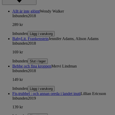
Allt är inte glömt
Wendy Walker
Inbunden
2018
289 kr
Inbunden
Lägg i varukorg
BabyLit. Frankenstein
Jennifer Adams, Alison Adams
Inbunden
2018
169 kr
Inbunden
Slut i lager
Bebbe och fina kroppen
Mervi Lindman
Inbunden
2018
149 kr
Inbunden
Lägg i varukorg
Fis-trubbel : och annan oreda i landet inuti
Lillian Ericsson
Inbunden
2019
139 kr