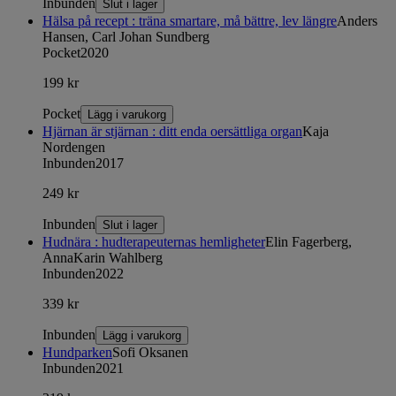
Inbunden
Slut i lager
Hälsa på recept : träna smartare, må bättre, lev längre
Anders
Hansen, Carl Johan Sundberg
Pocket
2020
199 kr
Pocket
Lägg i varukorg
Hjärnan är stjärnan : ditt enda oersättliga organ
Kaja
Nordengen
Inbunden
2017
249 kr
Inbunden
Slut i lager
Hudnära : hudterapeuternas hemligheter
Elin Fagerberg,
AnnaKarin Wahlberg
Inbunden
2022
339 kr
Inbunden
Lägg i varukorg
Hundparken
Sofi Oksanen
Inbunden
2021