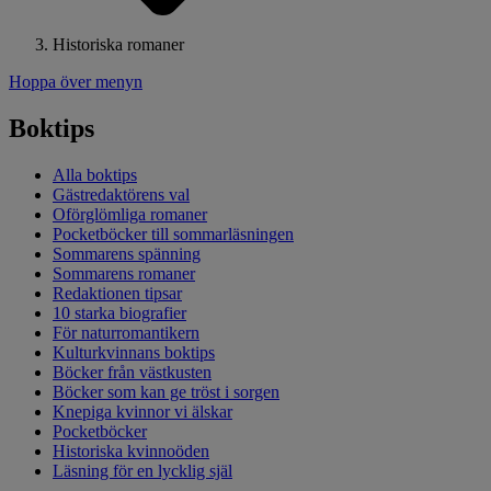
Historiska romaner
Hoppa över menyn
Boktips
Alla boktips
Gästredaktörens val
Oförglömliga romaner
Pocketböcker till sommarläsningen
Sommarens spänning
Sommarens romaner
Redaktionen tipsar
10 starka biografier
För naturromantikern
Kulturkvinnans boktips
Böcker från västkusten
Böcker som kan ge tröst i sorgen
Knepiga kvinnor vi älskar
Pocketböcker
Historiska kvinnoöden
Läsning för en lycklig själ