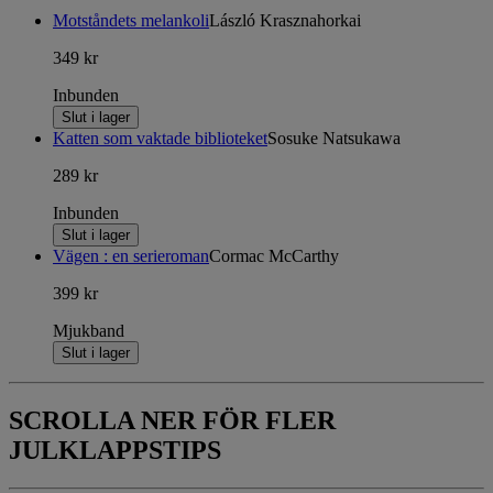
Motståndets melankoli
László Krasznahorkai
349 kr
Inbunden
Slut i lager
Katten som vaktade biblioteket
Sosuke Natsukawa
289 kr
Inbunden
Slut i lager
Vägen : en serieroman
Cormac McCarthy
399 kr
Mjukband
Slut i lager
SCROLLA NER FÖR FLER
JULKLAPPSTIPS