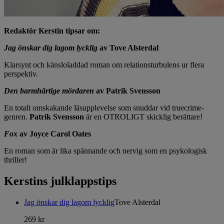
Redaktör Kerstin tipsar om:
Jag önskar dig lagom lycklig
av Tove Alsterdal
Klarsynt och känsloladdad roman om relationsturbulens ur flera
perspektiv.
Den barmhärtige mördaren
av Patrik Svensson
En totalt omskakande läsupplevelse som snuddar vid truecrime-
genren.
Patrik Svensson
är en OTROLIGT skicklig berättare!
Fox
av Joyce Carol Oates
En roman som är lika spännande och nervig som en psykologisk
thriller!
Kerstins julklappstips
Jag önskar dig lagom lycklig
Tove Alsterdal
269 kr