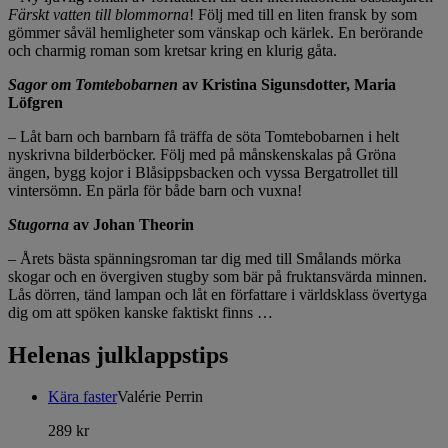
Färskt vatten till blommorna
! Följ med till en liten fransk by som
gömmer såväl hemligheter som vänskap och kärlek. En berörande
och charmig roman som kretsar kring en klurig gåta.
Sagor om Tomtebobarnen
av Kristina Sigunsdotter, Maria
Löfgren
–
Låt barn och barnbarn få träffa de söta Tomtebobarnen i helt
nyskrivna bilderböcker. Följ med på månskenskalas på Gröna
ängen, bygg kojor i Blåsippsbacken och vyssa Bergatrollet till
vintersömn. En pärla för både barn och vuxna!
Stugorna
av Johan Theorin
–
Årets bästa spänningsroman tar dig med till Smålands mörka
skogar och en övergiven stugby som bär på fruktansvärda minnen.
Lås dörren, tänd lampan och låt en författare i världsklass övertyga
dig om att spöken kanske faktiskt finns …
Helenas julklappstips
Kära faster
Valérie Perrin
289 kr