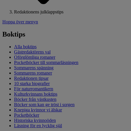
Redaktionens julklappstips
Hoppa över menyn
Boktips
Alla boktips
Gästredaktörens val
Oförglömliga romaner
Pocketböcker till sommarläsningen
Sommarens spänning
Sommarens romaner
Redaktionen tipsar
10 starka biografier
För naturromantikern
Kulturkvinnans boktips
Böcker från västkusten
Böcker som kan ge tröst i sorgen
Knepiga kvinnor vi älskar
Pocketböcker
Historiska kvinnoöden
Läsning för en lycklig själ