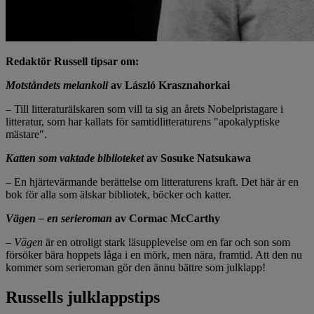
Redaktör Russell tipsar om:
Motståndets melankoli
av László Krasznahorkai
–
Till litteraturälskaren som vill ta sig an årets Nobelpristagare i
litteratur, som har kallats för samtidlitteraturens "apokalyptiske
mästare".
Katten som vaktade biblioteket
av Sosuke Natsukawa
–
En hjärtevärmande berättelse om litteraturens kraft. Det här är en
bok för alla som älskar bibliotek, böcker och katter.
Vägen – en serieroman
av Cormac McCarthy
– Vägen
är en otroligt stark läsupplevelse om en far och son som
försöker bära hoppets låga i en mörk, men nära, framtid. Att den nu
kommer som serieroman gör den ännu bättre som julklapp!
Russells julklappstips