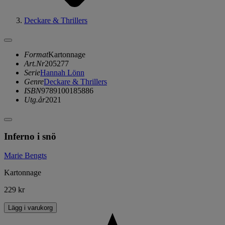
Deckare & Thrillers
Format
Kartonnage
Art.Nr
205277
Serie
Hannah Lönn
Genre
Deckare & Thrillers
ISBN
9789100185886
Utg.år
2021
Inferno i snö
Marie Bengts
Kartonnage
229 kr
Lägg i varukorg