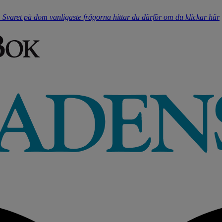
t. Svaret på dom vanligaste frågorna hittar du därför om du klickar här