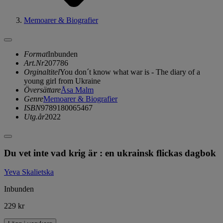
Memoarer & Biografier
Format
Inbunden
Art.Nr
207786
Orginaltitel
You don´t know what war is - The diary of a
young girl from Ukraine
Översättare
Åsa Malm
Genre
Memoarer & Biografier
ISBN
9789180065467
Utg.år
2022
Du vet inte vad krig är : en ukrainsk flickas dagbok
Yeva Skalietska
Inbunden
229 kr