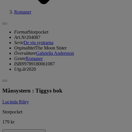
Romaner
Format
Storpocket
Art.Nr
204087
Serie
De sju systrarna
Orginaltitel
The Moon Sister
Översättare
Gabriella Andersson
Genre
Romaner
ISBN
9789180061087
Utg.år
2020
Månsystern : Tiggys bok
Lucinda Riley
Storpocket
179 kr