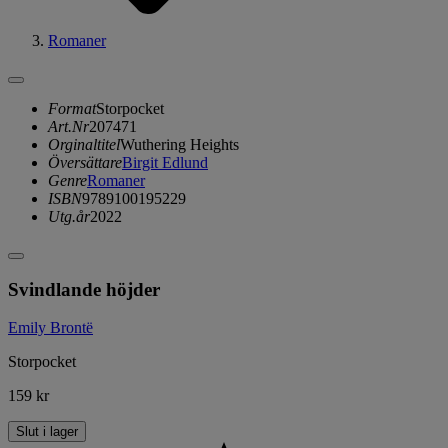
Romaner
Format
Storpocket
Art.Nr
207471
Orginaltitel
Wuthering Heights
Översättare
Birgit Edlund
Genre
Romaner
ISBN
9789100195229
Utg.år
2022
Svindlande höjder
Emily Brontë
Storpocket
159 kr
Slut i lager