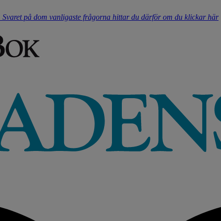
t. Svaret på dom vanligaste frågorna hittar du därför om du klickar här